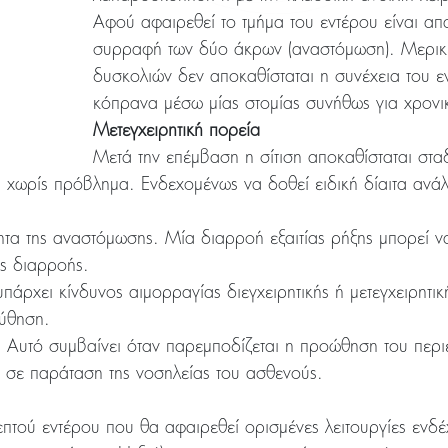
Αφού αφαιρεθεί το τμήμα του εντέρου είναι απα
συρραφή των δύο άκρων (αναστόμωση). Μερικέ
δυσκολιών δεν αποκαθίσταται η συνέχεια του ε
κόπρανα μέσω μίας στομίας συνήθως για χρον
Μετεγχειρητική πορεία
Μετά την επέμβαση η σίτιση αποκαθίσταται στα
αι χωρίς πρόβλημα. Ενδεχομένως να δοθεί ειδική δίαιτα ανά
ότητα της αναστόμωσης. Μία διαρροή εξαιτίας ρήξης μπορεί 
ης διαρροής.
άρχει κίνδυνος αιμορραγίας διεγχειρητικής ή μετεγχειρητικ
ούθηση.
ός. Αυτό συμβαίνει όταν παρεμποδίζεται η προώθηση του περι
ί σε παράταση της νοσηλείας του ασθενούς.
λεπτού εντέρου που θα αφαιρεθεί ορισμένες λειτουργίες ενδ