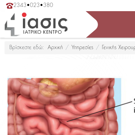
2343•023•380
Βρίσκεστε εδώ:
Αρχική
Υπηρεσίες
Γενικής Χειρου